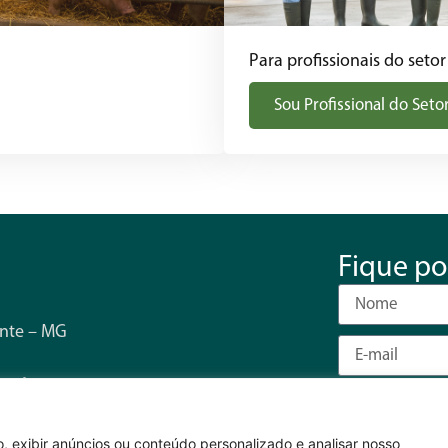
Para profissionais do setor
Sou Profissional do Seto
Fique po
onte – MG
s 17h
, exibir anúncios ou conteúdo personalizado e analisar nosso