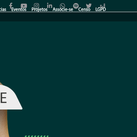
cias
Eventos
Projetos
Associe-se
Censo
LGPD