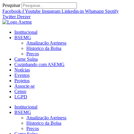
Ir
Pesquisar
para
Facebook-f
Youtube
Instagram
Linkedin-in
Whatsapp
Spotify
o
Twitter
Deezer
conteúdo
Institucional
BSEMG
Atualização Agriness
Historico da Bolsa
Preços
Carne Suína
Cozinhando com ASEMG
Notícias
Eventos
Projetos
Associe-se
Censo
LGPD
Institucional
BSEMG
Atualização Agriness
Historico da Bolsa
Preços
Carne Suína