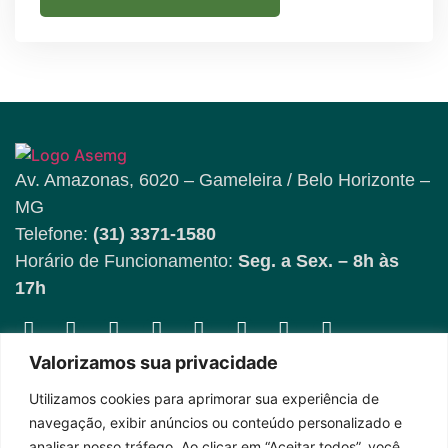
Av. Amazonas, 6020 – Gameleira / Belo Horizonte –
MG
Telefone:
(31) 3371-1580
Horário de Funcionamento:
Seg. a Sex. – 8h às
17h
Fique por dentro das
Valorizamos sua privacidade
novidades
Utilizamos cookies para aprimorar sua experiência de
navegação, exibir anúncios ou conteúdo personalizado e
analisar nosso tráfego. Ao clicar em “Aceitar todos”, você