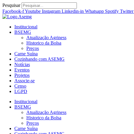
Ir
Pesquisar
para
Facebook-f
Youtube
Instagram
Linkedin-in
Whatsapp
Spotify
Twitter
o
conteúdo
Institucional
BSEMG
Atualização Agriness
Historico da Bolsa
Preços
Carne Suína
Cozinhando com ASEMG
Notícias
Eventos
Projetos
Associe-se
Censo
LGPD
Institucional
BSEMG
Atualização Agriness
Historico da Bolsa
Preços
Carne Suína
Cozinhando com ASEMG