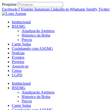
Ir
Pesquisar
para
Facebook-f
Youtube
Instagram
Linkedin-in
Whatsapp
Spotify
Twitter
o
conteúdo
Institucional
BSEMG
Atualização Agriness
Historico da Bolsa
Preços
Carne Suína
Cozinhando com ASEMG
Notícias
Eventos
Projetos
Associe-se
Censo
LGPD
Institucional
BSEMG
Atualização Agriness
Historico da Bolsa
Preços
Carne Suína
Cozinhando com ASEMG