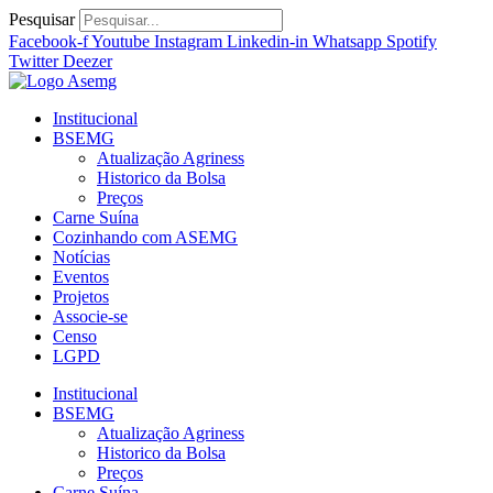
Ir
Pesquisar
para
Facebook-f
Youtube
Instagram
Linkedin-in
Whatsapp
Spotify
o
Twitter
Deezer
conteúdo
Institucional
BSEMG
Atualização Agriness
Historico da Bolsa
Preços
Carne Suína
Cozinhando com ASEMG
Notícias
Eventos
Projetos
Associe-se
Censo
LGPD
Institucional
BSEMG
Atualização Agriness
Historico da Bolsa
Preços
Carne Suína