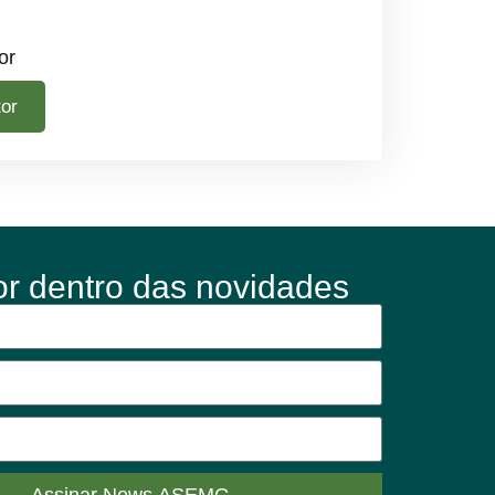
or
tor
or dentro das novidades
Assinar News ASEMG