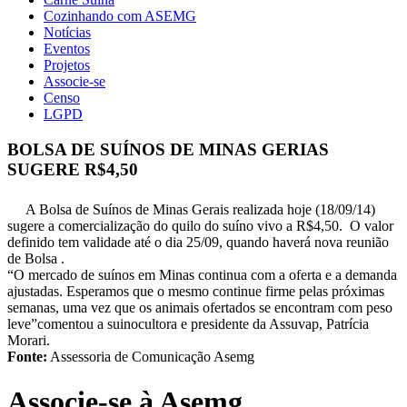
Cozinhando com ASEMG
Notícias
Eventos
Projetos
Associe-se
Censo
LGPD
BOLSA DE SUÍNOS DE MINAS GERIAS
SUGERE R$4,50
A Bolsa de Suínos de Minas Gerais realizada hoje (18/09/14)
sugere a comercialização do quilo do suíno vivo a R$4,50. O valor
definido tem validade até o dia 25/09, quando haverá nova reunião
de Bolsa .
“O mercado de suínos em Minas continua com a oferta e a demanda
ajustadas. Esperamos que o mesmo continue firme pelas próximas
semanas, uma vez que os animais ofertados se encontram com peso
leve”comentou a suinocultora e presidente da Assuvap, Patrícia
Morari.
Fonte:
Assessoria de Comunicação Asemg
Associe-se à Asemg