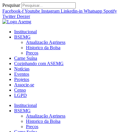
Ir
Pesquisar
para
Facebook-f
Youtube
Instagram
Linkedin-in
Whatsapp
Spotify
o
Twitter
Deezer
conteúdo
Institucional
BSEMG
Atualização Agriness
Historico da Bolsa
Preços
Carne Suína
Cozinhando com ASEMG
Notícias
Eventos
Projetos
Associe-se
Censo
LGPD
Institucional
BSEMG
Atualização Agriness
Historico da Bolsa
Preços
Carne Suína