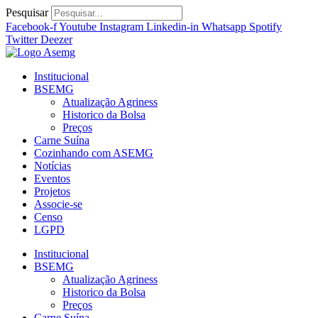
Ir
Pesquisar
para
Facebook-f
Youtube
Instagram
Linkedin-in
Whatsapp
Spotify
o
Twitter
Deezer
conteúdo
Institucional
BSEMG
Atualização Agriness
Historico da Bolsa
Preços
Carne Suína
Cozinhando com ASEMG
Notícias
Eventos
Projetos
Associe-se
Censo
LGPD
Institucional
BSEMG
Atualização Agriness
Historico da Bolsa
Preços
Carne Suína