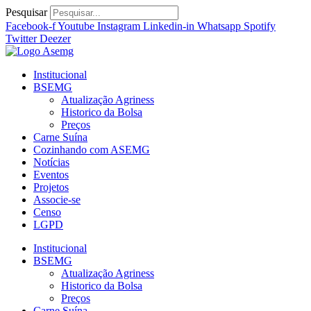
Ir
Pesquisar
para
Facebook-f
Youtube
Instagram
Linkedin-in
Whatsapp
Spotify
o
Twitter
Deezer
conteúdo
Institucional
BSEMG
Atualização Agriness
Historico da Bolsa
Preços
Carne Suína
Cozinhando com ASEMG
Notícias
Eventos
Projetos
Associe-se
Censo
LGPD
Institucional
BSEMG
Atualização Agriness
Historico da Bolsa
Preços
Carne Suína