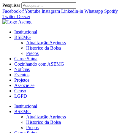
Ir
Pesquisar
para
Facebook-f
Youtube
Instagram
Linkedin-in
Whatsapp
Spotify
o
Twitter
Deezer
conteúdo
Institucional
BSEMG
Atualização Agriness
Historico da Bolsa
Preços
Carne Suína
Cozinhando com ASEMG
Notícias
Eventos
Projetos
Associe-se
Censo
LGPD
Institucional
BSEMG
Atualização Agriness
Historico da Bolsa
Preços
Carne Suína