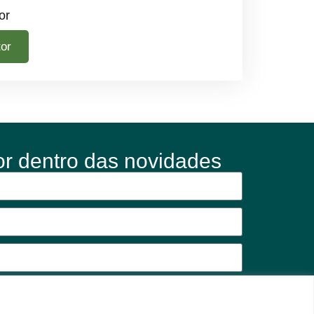
or
tor
or dentro das novidades
Assinar News ASEMG