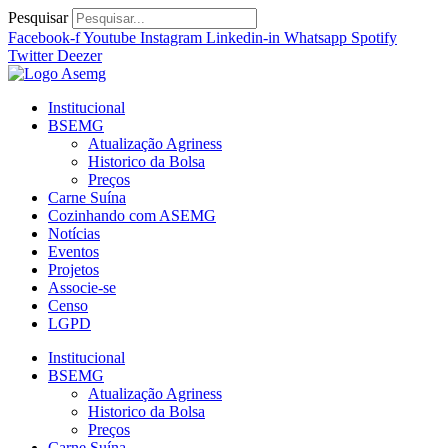
Ir
Pesquisar
para
Facebook-f
Youtube
Instagram
Linkedin-in
Whatsapp
Spotify
o
Twitter
Deezer
conteúdo
Institucional
BSEMG
Atualização Agriness
Historico da Bolsa
Preços
Carne Suína
Cozinhando com ASEMG
Notícias
Eventos
Projetos
Associe-se
Censo
LGPD
Institucional
BSEMG
Atualização Agriness
Historico da Bolsa
Preços
Carne Suína