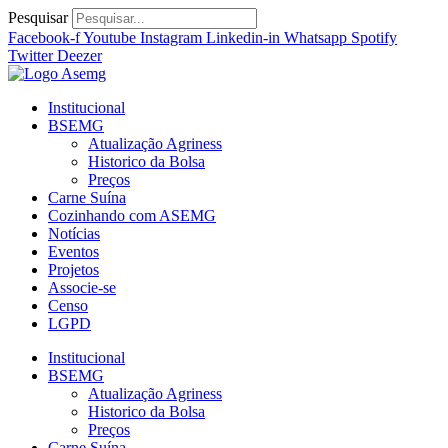
Ir
Pesquisar
para
Facebook-f
Youtube
Instagram
Linkedin-in
Whatsapp
Spotify
o
Twitter
Deezer
conteúdo
Institucional
BSEMG
Atualização Agriness
Historico da Bolsa
Preços
Carne Suína
Cozinhando com ASEMG
Notícias
Eventos
Projetos
Associe-se
Censo
LGPD
Institucional
BSEMG
Atualização Agriness
Historico da Bolsa
Preços
Carne Suína