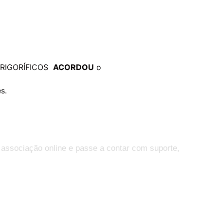
e FRIGORÍFICOS
ACORDOU
o
s.
 associação online e passe a contar com suporte,