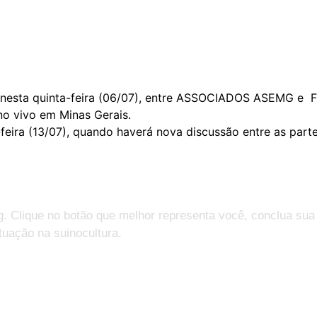
da nesta quinta-feira (06/07), entre ASSOCIADOS ASEMG 
no vivo em Minas Gerais.
-feira (13/07), quando haverá nova discussão entre as parte
g. Clique no botão que melhor representa você, conclua sua
tuação na suinocultura.