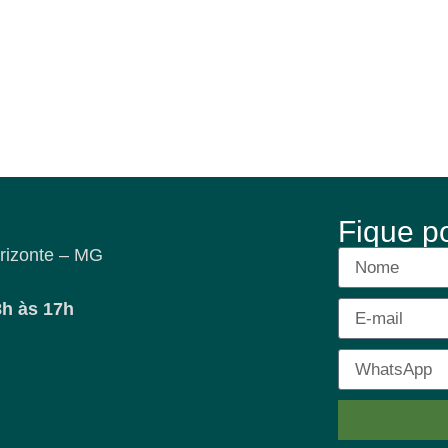
Fique p
rizonte – MG
8h às 17h