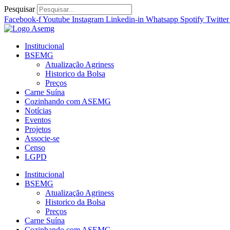
Ir
Pesquisar
para
Facebook-f
Youtube
Instagram
Linkedin-in
Whatsapp
Spotify
Twitter
o
conteúdo
Institucional
BSEMG
Atualização Agriness
Historico da Bolsa
Preços
Carne Suína
Cozinhando com ASEMG
Notícias
Eventos
Projetos
Associe-se
Censo
LGPD
Institucional
BSEMG
Atualização Agriness
Historico da Bolsa
Preços
Carne Suína
Cozinhando com ASEMG