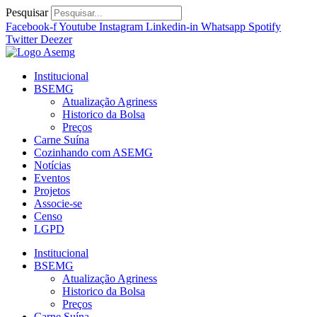
Ir
Pesquisar
para
Facebook-f
Youtube
Instagram
Linkedin-in
Whatsapp
Spotify
o
Twitter
Deezer
conteúdo
Institucional
BSEMG
Atualização Agriness
Historico da Bolsa
Preços
Carne Suína
Cozinhando com ASEMG
Notícias
Eventos
Projetos
Associe-se
Censo
LGPD
Institucional
BSEMG
Atualização Agriness
Historico da Bolsa
Preços
Carne Suína