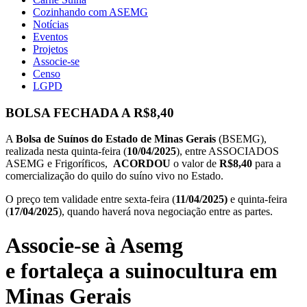
Cozinhando com ASEMG
Notícias
Eventos
Projetos
Associe-se
Censo
LGPD
BOLSA FECHADA A R$8,40
A
Bolsa de Suínos do Estado de Minas Gerais
(BSEMG),
realizada nesta quinta-feira (
10/04/2025
), entre ASSOCIADOS
ASEMG e Frigoríficos,
ACORDOU
o valor de
R$8,40
para a
comercialização do quilo do suíno vivo no Estado.
O preço tem validade entre sexta-feira (
11/04/2025)
e quinta-feira
(
17/04/2025
), quando haverá nova negociação entre as partes.
Associe-se à Asemg
e fortaleça a suinocultura em
Minas Gerais