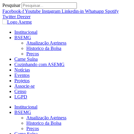
Ir
Pesquisar
para
Facebook-f
Youtube
Instagram
Linkedin-in
Whatsapp
Spotify
o
Twitter
Deezer
conteúdo
Institucional
BSEMG
Atualização Agriness
Historico da Bolsa
Preços
Carne Suína
Cozinhando com ASEMG
Notícias
Eventos
Projetos
Associe-se
Censo
LGPD
Institucional
BSEMG
Atualização Agriness
Historico da Bolsa
Preços
Carne Suína