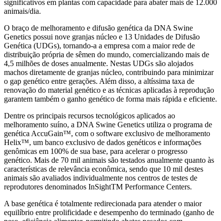
significativos em plantas com capacidade para abater mais de 12.000
animais/dia.
O braço de melhoramento e difusão genética da DNA Swine
Genetics possui nove granjas núcleo e 13 Unidades de Difusão
Genética (UDGs), tornando-a a empresa com a maior rede de
distribuição própria de sêmen do mundo, comercializando mais de
4,5 milhões de doses anualmente. Nestas UDGs são alojados
machos diretamente de granjas núcleo, contribuindo para minimizar
o gap genético entre gerações. Além disso, a altíssima taxa de
renovação do material genético e as técnicas aplicadas à reprodução
garantem também o ganho genético de forma mais rápida e eficiente.
Dentre os principais recursos tecnológicos aplicados ao
melhoramento suíno, a DNA Swine Genetics utiliza o programa de
genética AccuGain™, com o software exclusivo de melhoramento
Helix™, um banco exclusivo de dados genéticos e informações
genômicas em 100% de sua base, para acelerar o progresso
genético. Mais de 70 mil animais são testados anualmente quanto às
características de relevância econômica, sendo que 10 mil destes
animais são avaliados individualmente nos centros de testes de
reprodutores denominados InSightTM Performance Centers.
A base genética é totalmente redirecionada para atender o maior
equilíbrio entre prolificidade e desempenho do terminado (ganho de