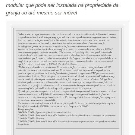
modular que pode ser instalada na propriedade da
granja ou até mesmo ser móvel
Toda cadeia de negócios é composta por diversos elos e na suinocultura não é diferente. Há anos
os produtores têm trabalhado para agregar valor aos seus produtos e conseguirem comercializá-
los com maior vantagem econômica. No entanto, transformar o suíno vivo em carne é um
processo que sempre demandou investimentos extremamente altos . Com a evolução
tecnológica e gerencial passaram a existir soluções com valores mais viáveis.
Assim, na busca pela criação de novos negócios dentro do sistema da suinocultura, a ASEMG
conheceu um projeto bastante inovador. “ Ter o nosso próprio frigorífico sempre foi desejo da
maioria de nós suinocultores mas os investimentos são altos, tanto financeiramente falando
quanto de tempo. E quando conhecemos a solução da Engmaq percebemos uma possibilidade de
negócio ao produtor com valores mais viáveis, por isso queremos dividir com os mesmos tal
opção” contou o presidente da ASEMG, Dr. Antônio Ferraz.
“Elaboramos abatedouros modulares. Com esta solução o produtor consegue abater até 120
animais por turno com sete funcionários. Com estes containers implantados, o produtor vai
precisar apenas providenciar instalações de energia elétrica, água e um ETE para o tratamento
dos resíduos líquidos. Ele pode optar por apenas abater adquirindo apenas o módulo de matança
ou dar continuidade ao processo de industrialização comprando outros módulos. O frigorífico
também pode ser montado sobre rodas, assim o suinocultor pode compartilhar o negócio com
um vizinho de granja ou até mesmo realizar o serviço de abate para outros produtores de suínos
de sua região” explicou Francisco Laguardia, representante da empresa.
Quando perguntado a respeito de valores a empresa indicou que o módulo mais caro é o de abate
que custa em torno de R$400 mil. Informou também que o tempo médio de instalação das
estruturas e equipamentos pela empresa é de 90 dias e que inicialmente a inspeção da pequena
indústria está sob o comando do IMA.
Os interessados na implementação deste negócio poderão tirar suas dúvidas na próxima quinta-
feira (04) na sede da ASEMG com os técnicos da Engemaq às 10h30.
Programação
10h30 às 11h00:
Apresentação Abatedouro Modular
11h00 às 11h40:
Bolsa de Suínos MG: Análise das informações de mercado entre os produtores
11h40 às 12h15:
Almoço
12h15 às 12h45:
Bolsa de Suínos MG: Negociação entre os representantes dos produtores e dos
frigoríficos.