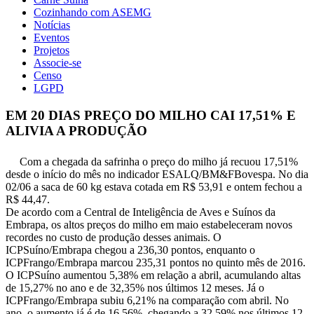
Cozinhando com ASEMG
Notícias
Eventos
Projetos
Associe-se
Censo
LGPD
EM 20 DIAS PREÇO DO MILHO CAI 17,51% E
ALIVIA A PRODUÇÃO
Com a chegada da safrinha o preço do milho já recuou 17,51%
desde o início do mês no indicador ESALQ/BM&FBovespa. No dia
02/06 a saca de 60 kg estava cotada em R$ 53,91 e ontem fechou a
R$ 44,47.
De acordo com a Central de Inteligência de Aves e Suínos da
Embrapa, os altos preços do milho em maio estabeleceram novos
recordes no custo de produção desses animais. O
ICPSuíno/Embrapa chegou a 236,30 pontos, enquanto o
ICPFrango/Embrapa marcou 235,31 pontos no quinto mês de 2016.
O ICPSuíno aumentou 5,38% em relação a abril, acumulando altas
de 15,27% no ano e de 32,35% nos últimos 12 meses. Já o
ICPFrango/Embrapa subiu 6,21% na comparação com abril. No
ano, o aumento já é de 16,56%, chegando a 32,59% nos últimos 12