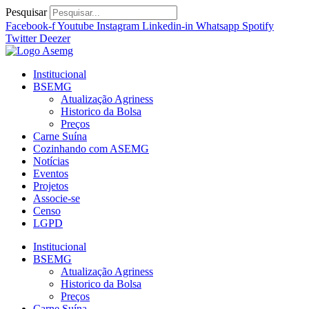
Ir
Pesquisar
para
Facebook-f
Youtube
Instagram
Linkedin-in
Whatsapp
Spotify
o
Twitter
Deezer
conteúdo
Institucional
BSEMG
Atualização Agriness
Historico da Bolsa
Preços
Carne Suína
Cozinhando com ASEMG
Notícias
Eventos
Projetos
Associe-se
Censo
LGPD
Institucional
BSEMG
Atualização Agriness
Historico da Bolsa
Preços
Carne Suína