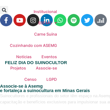
Institucional
BSEMG
Carne Suína
Cozinhando com ASEMG
Notícias
Eventos
FELIZ DIA DO SUINOCULTOR
Projetos
Associe-se
Censo
LGPD
Associe-se à Asemg
e fortaleça a suinocultura em Minas Gerais
Suinocultores e profissionais do setor têm espaço na Asem
capacitação e benefícios exclusivos para impulsionar sua a