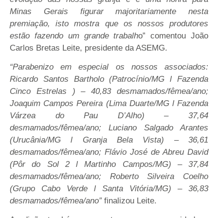
Minas Gerais figurar majoritariamente nesta
premiação, isto mostra que os nossos produtores
estão fazendo um grande trabalh
o” comentou João
Carlos Bretas Leite, presidente da ASEMG.
“Parabenizo em especial os nossos associados:
Ricardo Santos Bartholo (Patrocínio/MG l Fazenda
Cinco Estrelas ) – 40,83 desmamados/fêmea/ano;
Joaquim Campos Pereira (Lima Duarte/MG l Fazenda
Várzea do Pau D’Alho) – 37,64
desmamados/fêmea/ano; Luciano Salgado Arantes
(Urucânia/MG l Granja Bela Vista) – 36,61
desmamados/fêmea/ano; Flávio José de Abreu David
(Pôr do Sol 2 l Martinho Campos/MG) – 37,84
desmamados/fêmea/ano; Roberto Silveira Coelho
(Grupo Cabo Verde l Santa Vitória/MG) – 36,83
desmamados/fêmea/ano”
finalizou Leite.