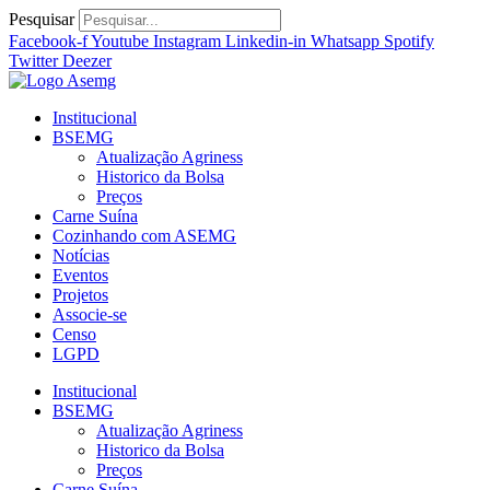
Ir
Pesquisar
para
Facebook-f
Youtube
Instagram
Linkedin-in
Whatsapp
Spotify
o
Twitter
Deezer
conteúdo
Institucional
BSEMG
Atualização Agriness
Historico da Bolsa
Preços
Carne Suína
Cozinhando com ASEMG
Notícias
Eventos
Projetos
Associe-se
Censo
LGPD
Institucional
BSEMG
Atualização Agriness
Historico da Bolsa
Preços
Carne Suína