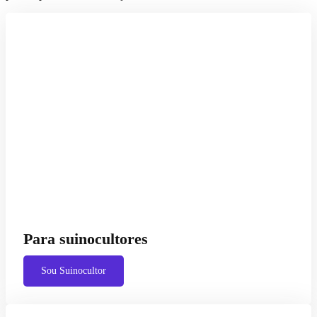
Para suinocultores
Sou Suinocultor