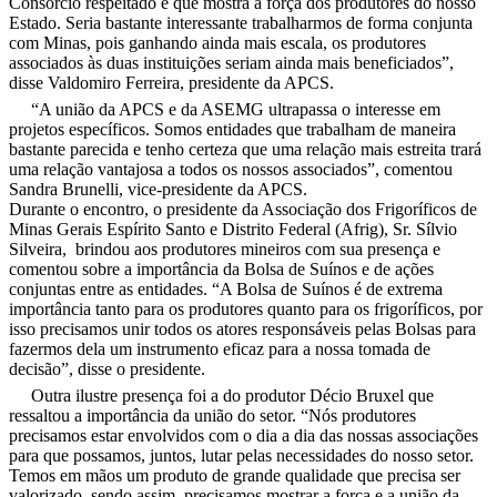
Consórcio respeitado e que mostra a força dos produtores do nosso
Estado. Seria bastante interessante trabalharmos de forma conjunta
com Minas, pois ganhando ainda mais escala, os produtores
associados às duas instituições seriam ainda mais beneficiados”,
disse Valdomiro Ferreira, presidente da APCS.
“A união da APCS e da ASEMG ultrapassa o interesse em
projetos específicos. Somos entidades que trabalham de maneira
bastante parecida e tenho certeza que uma relação mais estreita trará
uma relação vantajosa a todos os nossos associados”, comentou
Sandra Brunelli, vice-presidente da APCS.
Durante o encontro, o presidente da Associação dos Frigoríficos de
Minas Gerais Espírito Santo e Distrito Federal (Afrig), Sr. Sílvio
Silveira, brindou aos produtores mineiros com sua presença e
comentou sobre a importância da Bolsa de Suínos e de ações
conjuntas entre as entidades. “A Bolsa de Suínos é de extrema
importância tanto para os produtores quanto para os frigoríficos, por
isso precisamos unir todos os atores responsáveis pelas Bolsas para
fazermos dela um instrumento eficaz para a nossa tomada de
decisão”, disse o presidente.
Outra ilustre presença foi a do produtor Décio Bruxel que
ressaltou a importância da união do setor. “Nós produtores
precisamos estar envolvidos com o dia a dia das nossas associações
para que possamos, juntos, lutar pelas necessidades do nosso setor.
Temos em mãos um produto de grande qualidade que precisa ser
valorizado, sendo assim, precisamos mostrar a força e a união da