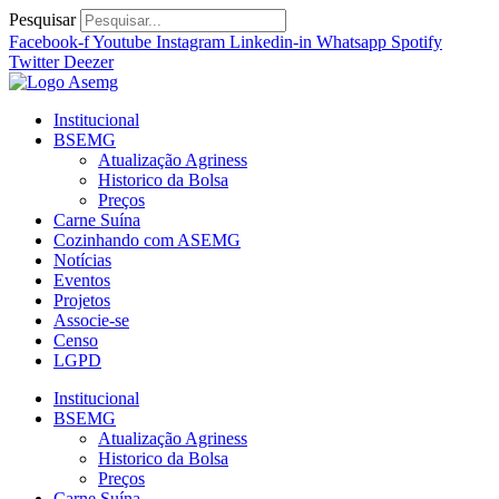
Ir
Pesquisar
para
Facebook-f
Youtube
Instagram
Linkedin-in
Whatsapp
Spotify
o
Twitter
Deezer
conteúdo
Institucional
BSEMG
Atualização Agriness
Historico da Bolsa
Preços
Carne Suína
Cozinhando com ASEMG
Notícias
Eventos
Projetos
Associe-se
Censo
LGPD
Institucional
BSEMG
Atualização Agriness
Historico da Bolsa
Preços
Carne Suína