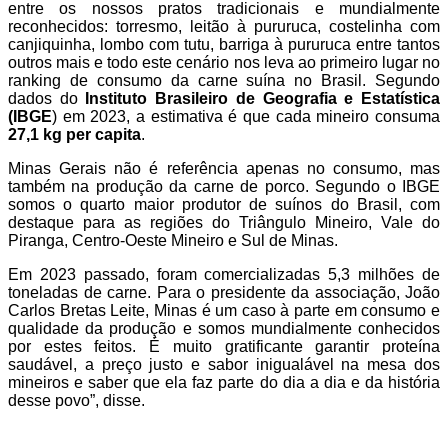
entre os nossos pratos tradicionais e mundialmente
reconhecidos: torresmo, leitão à pururuca, costelinha com
canjiquinha, lombo com tutu, barriga à pururuca entre tantos
outros mais e todo este cenário nos leva ao primeiro lugar no
ranking de consumo da carne suína no Brasil. Segundo
dados do
Instituto Brasileiro de Geografia e Estatística
(IBGE
) em 2023, a estimativa é que cada mineiro consuma
27,1 kg per capita
.
Minas Gerais não é referência apenas no consumo, mas
também na produção da carne de porco. Segundo o IBGE
somos o quarto maior produtor de suínos do Brasil, com
destaque para as regiões do Triângulo Mineiro, Vale do
Piranga, Centro-Oeste Mineiro e Sul de Minas.
Em 2023 passado, foram comercializadas 5,3 milhões de
toneladas de carne. Para o presidente da associação, João
Carlos Bretas Leite, Minas é um caso à parte em consumo e
qualidade da produção e somos mundialmente conhecidos
por estes feitos. É muito gratificante garantir proteína
saudável, a preço justo e sabor inigualável na mesa dos
mineiros e saber que ela faz parte do dia a dia e da história
desse povo”, disse.