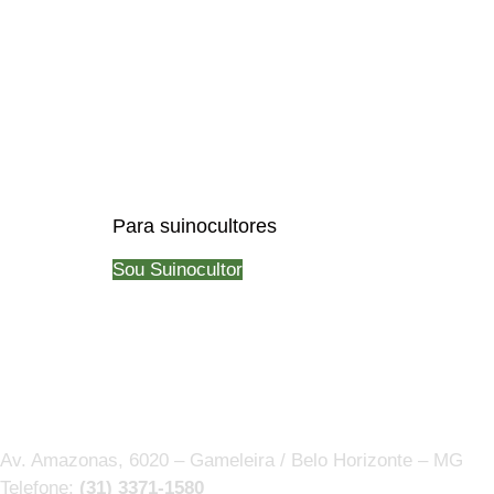
Para suinocultores
Sou Suinocultor
Av. Amazonas, 6020 – Gameleira / Belo Horizonte – MG
Telefone:
(31) 3371-1580