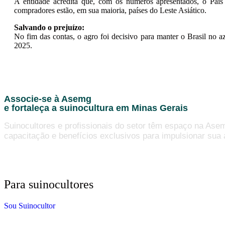
A entidade acredita que, com os números apresentados, o País
compradores estão, em sua maioria, países do Leste Asiático.
Salvando o prejuízo:
No fim das contas, o agro foi decisivo para manter o Brasil no a
2025.
Associe-se à Asemg
e fortaleça a suinocultura em Minas Gerais
Suinocultores e profissionais do setor têm espaço na Ase
capacitação e benefícios exclusivos para impulsionar sua 
Para suinocultores
Sou Suinocultor