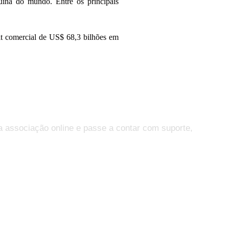
uína do mundo. Entre os principais
vit comercial de US$ 68,3 bilhões em
a associação online e passe a contar com suporte,