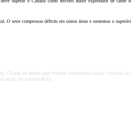
 deve superar o Canadá como terceiro maior exportador de carne s
zul. O setor compensou déficits em outras áreas e sustentou o superá
mg. Clique no botão que melhor representa você, conclua su
atuação na suinocultura.