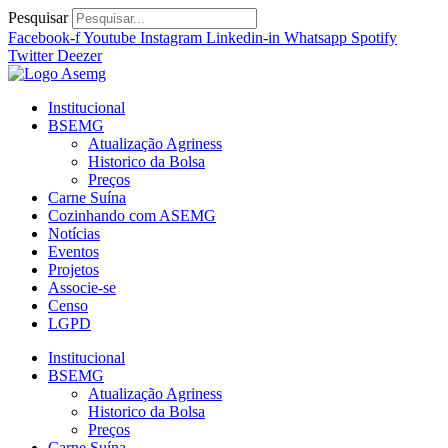
Ir
Pesquisar
para
Facebook-f
Youtube
Instagram
Linkedin-in
Whatsapp
Spotify
o
Twitter
Deezer
conteúdo
Institucional
BSEMG
Atualização Agriness
Historico da Bolsa
Preços
Carne Suína
Cozinhando com ASEMG
Notícias
Eventos
Projetos
Associe-se
Censo
LGPD
Institucional
BSEMG
Atualização Agriness
Historico da Bolsa
Preços
Carne Suína