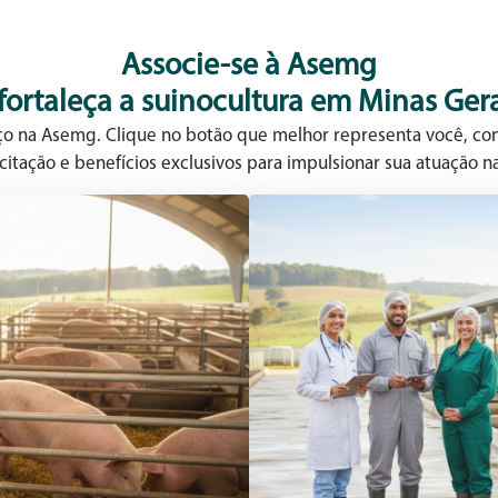
ou
para
Associe-se à Asemg
baixo
 fortaleça a suinocultura em Minas Gera
para
aumentar
aço na Asemg. Clique no botão que melhor representa você, con
ou
citação e benefícios exclusivos para impulsionar sua atuação na
diminuir
o
volume.