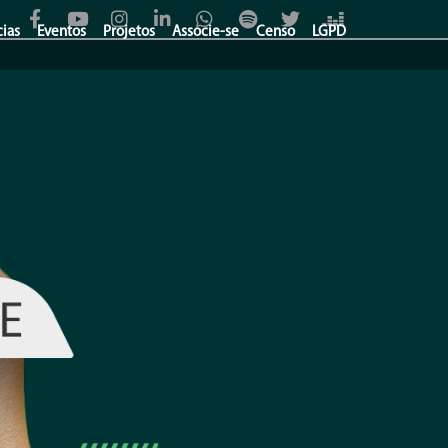
cias
Eventos
Projetos
Associe-se
Censo
LGPD