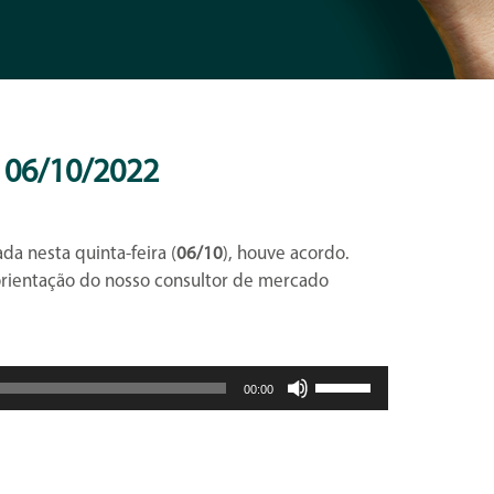
06/10/2022
da nesta quinta-feira (
06/10
), houve acordo.
rientação do nosso consultor de mercado
Use
00:00
as
setas
para
cima