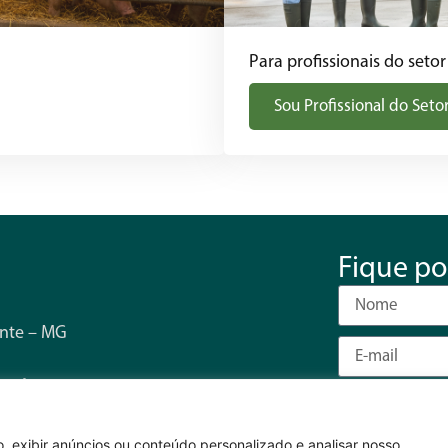
Para profissionais do setor
Sou Profissional do Seto
Fique po
onte – MG
s 17h
, exibir anúncios ou conteúdo personalizado e analisar nosso