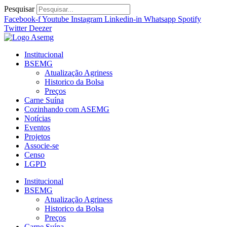
Ir
Pesquisar
para
Facebook-f
Youtube
Instagram
Linkedin-in
Whatsapp
Spotify
o
Twitter
Deezer
conteúdo
Institucional
BSEMG
Atualização Agriness
Historico da Bolsa
Preços
Carne Suína
Cozinhando com ASEMG
Notícias
Eventos
Projetos
Associe-se
Censo
LGPD
Institucional
BSEMG
Atualização Agriness
Historico da Bolsa
Preços
Carne Suína