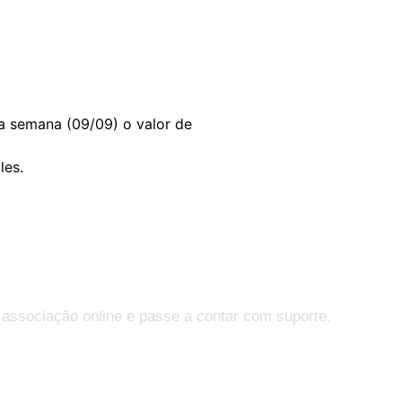
a semana (09/09) o valor de
les.
 associação online e passe a contar com suporte,