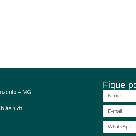
Fique p
rizonte – MG
8h às 17h