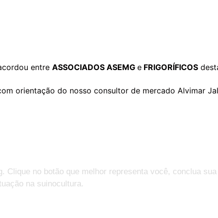
acordou entre
ASSOCIADOS ASEMG
e
FRIGORÍFICOS
dest
om orientação do nosso consultor de mercado Alvimar Jal
g. Clique no botão que melhor representa você, conclua sua
tuação na suinocultura.