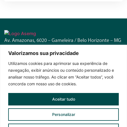
Av. Amazonas, 6020 – Gameleira / Belo Horizonte – MG
Telefone:
(31) 3371-1580
Valorizamos sua privacidade
Horário de Funcionamento:
Seg. a Sex. – 8h às 17h
Utilizamos cookies para aprimorar sua experiência de
navegação, exibir anúncios ou conteúdo personalizado e
Fique por dentro das novidades
analisar nosso tráfego. Ao clicar em “Aceitar todos”, você
concorda com nosso uso de cookies.
Aceitar tudo
Personalizar