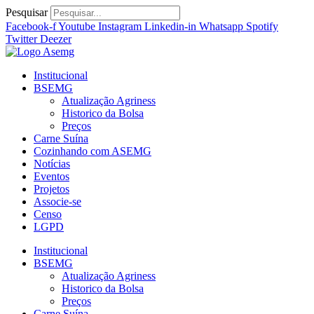
Ir
Pesquisar
para
Facebook-f
Youtube
Instagram
Linkedin-in
Whatsapp
Spotify
o
Twitter
Deezer
conteúdo
Institucional
BSEMG
Atualização Agriness
Historico da Bolsa
Preços
Carne Suína
Cozinhando com ASEMG
Notícias
Eventos
Projetos
Associe-se
Censo
LGPD
Institucional
BSEMG
Atualização Agriness
Historico da Bolsa
Preços
Carne Suína