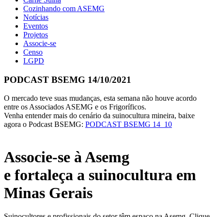
Cozinhando com ASEMG
Notícias
Eventos
Projetos
Associe-se
Censo
LGPD
PODCAST BSEMG 14/10/2021
O mercado teve suas mudanças, esta semana não houve acordo
entre os Associados ASEMG e os Frigoríficos.
Venha entender mais do cenário da suinocultura mineira, baixe
agora o Podcast BSEMG:
PODCAST BSEMG 14_10
Associe-se à Asemg
e fortaleça a suinocultura em
Minas Gerais
Suinocultores e profissionais do setor têm espaço na Asemg. Clique