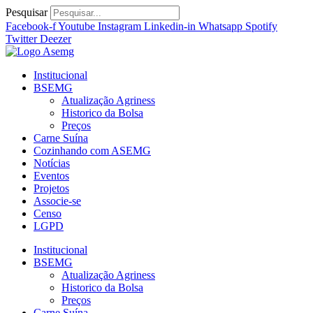
Ir
Pesquisar
para
Facebook-f
Youtube
Instagram
Linkedin-in
Whatsapp
Spotify
o
Twitter
Deezer
conteúdo
Institucional
BSEMG
Atualização Agriness
Historico da Bolsa
Preços
Carne Suína
Cozinhando com ASEMG
Notícias
Eventos
Projetos
Associe-se
Censo
LGPD
Institucional
BSEMG
Atualização Agriness
Historico da Bolsa
Preços
Carne Suína