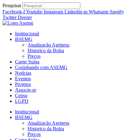
Ir
Pesquisar
para
Facebook-f
Youtube
Instagram
Linkedin-in
Whatsapp
Spotify
o
Twitter
Deezer
conteúdo
Institucional
BSEMG
Atualização Agriness
Historico da Bolsa
Preços
Carne Suína
Cozinhando com ASEMG
Notícias
Eventos
Projetos
Associe-se
Censo
LGPD
Institucional
BSEMG
Atualização Agriness
Historico da Bolsa
Preços
Carne Suína