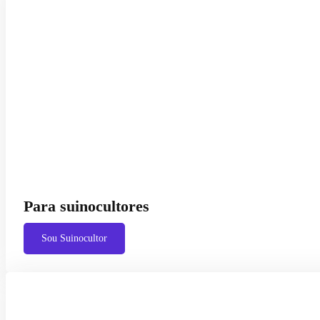
Para suinocultores
Sou Suinocultor