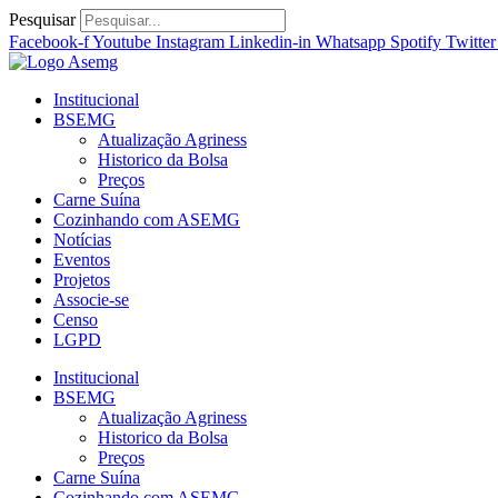
Ir
Pesquisar
para
Facebook-f
Youtube
Instagram
Linkedin-in
Whatsapp
Spotify
Twitter
o
conteúdo
Institucional
BSEMG
Atualização Agriness
Historico da Bolsa
Preços
Carne Suína
Cozinhando com ASEMG
Notícias
Eventos
Projetos
Associe-se
Censo
LGPD
Institucional
BSEMG
Atualização Agriness
Historico da Bolsa
Preços
Carne Suína
Cozinhando com ASEMG