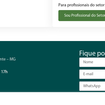
Para profissionais do setor
Sou Profissional do Seto
Fique po
onte – MG
s 17h