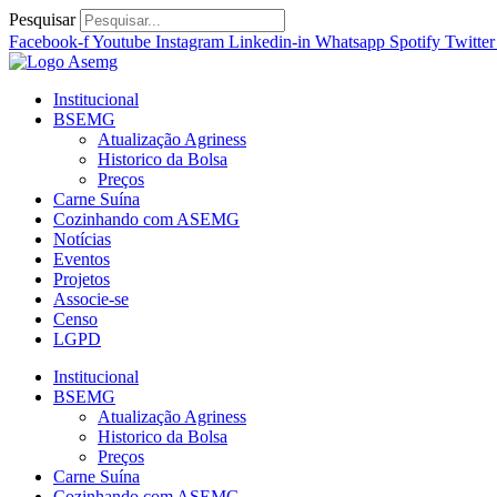
Ir
Pesquisar
para
Facebook-f
Youtube
Instagram
Linkedin-in
Whatsapp
Spotify
Twitter
o
conteúdo
Institucional
BSEMG
Atualização Agriness
Historico da Bolsa
Preços
Carne Suína
Cozinhando com ASEMG
Notícias
Eventos
Projetos
Associe-se
Censo
LGPD
Institucional
BSEMG
Atualização Agriness
Historico da Bolsa
Preços
Carne Suína
Cozinhando com ASEMG