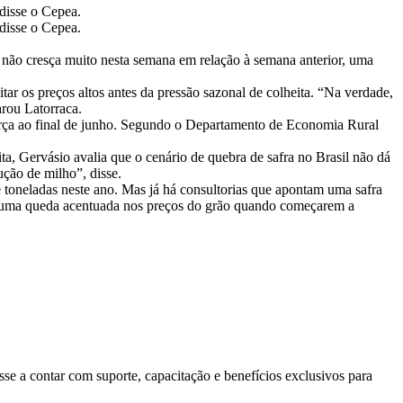
disse o Cepea.
disse o Cepea.
 não cresça muito nesta semana em relação à semana anterior, uma
r os preços altos antes da pressão sazonal de colheita. “Na verdade,
arou Latorraca.
força ao final de junho. Segundo o Departamento de Economia Rural
a, Gervásio avalia que o cenário de quebra de safra no Brasil não dá
ção de milho”, disse.
e toneladas neste ano. Mas já há consultorias que apontam uma safra
ar uma queda acentuada nos preços do grão quando começarem a
se a contar com suporte, capacitação e benefícios exclusivos para