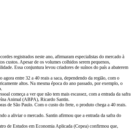
cordes registrados neste ano, afirmaram especialistas do mercado à
ltos custos. Apesar de os volumes colhidos serem pequenos,
lidade. Essa conjuntura levou criadores de suínos do país a abaterem
o agora entre 32 a 40 reais a saca, dependendo da região, com o
toricamente altos. Na mesma época do ano passado, por exemplo, o
o.
essoal começa a ver que não tem mais escassez, com a entrada da safra
teína Animal (ABPA), Ricardo Santin.
ras de São Paulo. Com o custo do frete, o produto chega a 40 reais.
do a aliviar o mercado. Santin afirmou que a entrada da safra do
Centro de Estudos em Economia Aplicada (Cepea) confirmou que,