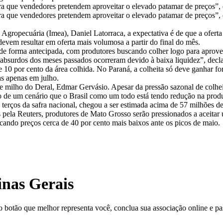
a que vendedores pretendem aproveitar o elevado patamar de preços”, 
a que vendedores pretendem aproveitar o elevado patamar de preços”, 
gropecuária (Imea), Daniel Latorraca, a expectativa é de que a oferta
devem resultar em oferta mais volumosa a partir do final do mês.
 forma antecipada, com produtores buscando colher logo para aproveita
 absurdos dos meses passados ocorreram devido à baixa liquidez”, decl
 10 por cento da área colhida. No Paraná, a colheita só deve ganhar 
as apenas em julho.
de milho do Deral, Edmar Gervásio. Apesar da pressão sazonal de colheit
do de um cenário que o Brasil como um todo está tendo redução na produ
 terços da safra nacional, chegou a ser estimada acima de 57 milhões d
 pela Reuters, produtores de Mato Grosso serão pressionados a aceit
cando preços cerca de 40 por cento mais baixos ante os picos de maio.
inas Gerais
o botão que melhor representa você, conclua sua associação online e pas