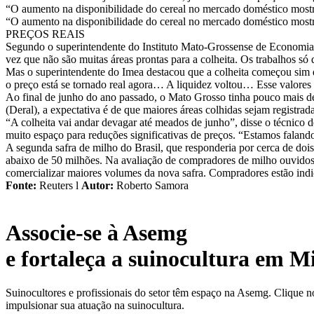
“O aumento na disponibilidade do cereal no mercado doméstico mostr
“O aumento na disponibilidade do cereal no mercado doméstico mostr
PREÇOS REAIS
Segundo o superintendente do Instituto Mato-Grossense de Economia A
vez que não são muitas áreas prontas para a colheita. Os trabalhos só 
Mas o superintendente do Imea destacou que a colheita começou sim de
o preço está se tornado real agora… A liquidez voltou… Esse valores
Ao final de junho do ano passado, o Mato Grosso tinha pouco mais de
(Deral), a expectativa é de que maiores áreas colhidas sejam registrad
“A colheita vai andar devagar até meados de junho”, disse o técnico 
muito espaço para reduções significativas de preços. “Estamos falan
A segunda safra de milho do Brasil, que responderia por cerca de dois
abaixo de 50 milhões. Na avaliação de compradores de milho ouvidos
comercializar maiores volumes da nova safra. Compradores estão indi
Fonte:
Reuters l
Autor:
Roberto Samora
Associe-se à Asemg
e fortaleça a suinocultura em M
Suinocultores e profissionais do setor têm espaço na Asemg. Clique n
impulsionar sua atuação na suinocultura.