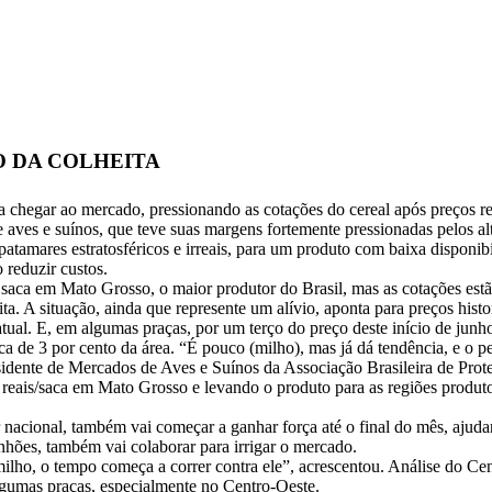
O DA COLHEITA
 chegar ao mercado, pressionando as cotações do cereal após preços re
 aves e suínos, que teve suas margens fortemente pressionadas pelos a
tamares estratosféricos e irreais, para um produto com baixa disponibi
 reduzir custos.
saca em Mato Grosso, o maior produtor do Brasil, mas as cotações estã
ta. A situação, ainda que represente um alívio, aponta para preços his
al. E, em algumas praças, por um terço do preço deste início de junh
 de 3 por cento da área. “É pouco (milho), mas já dá tendência, e o p
esidente de Mercados de Aves e Suínos da Associação Brasileira de Pro
reais/saca em Mato Grosso e levando o produto para as regiões produto
 nacional, também vai começar a ganhar força até o final do mês, ajudan
nhões, também vai colaborar para irrigar o mercado.
milho, o tempo começa a correr contra ele”, acrescentou. Análise do 
algumas praças, especialmente no Centro-Oeste.