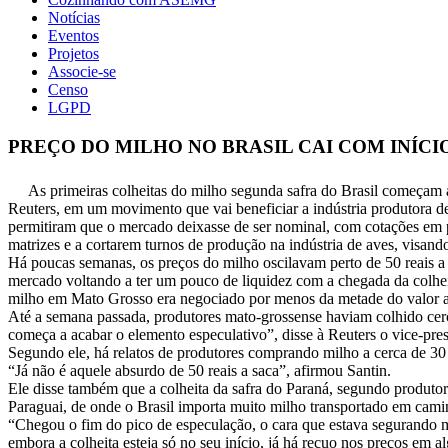
Notícias
Eventos
Projetos
Associe-se
Censo
LGPD
PREÇO DO MILHO NO BRASIL CAI COM INÍCI
As primeiras colheitas do milho segunda safra do Brasil começam a
Reuters, em um movimento que vai beneficiar a indústria produtora de
permitiram que o mercado deixasse de ser nominal, com cotações em pa
matrizes e a cortarem turnos de produção na indústria de aves, visando
Há poucas semanas, os preços do milho oscilavam perto de 50 reais a 
mercado voltando a ter um pouco de liquidez com a chegada da colhei
milho em Mato Grosso era negociado por menos da metade do valor atu
Até a semana passada, produtores mato-grossense haviam colhido cerca
começa a acabar o elemento especulativo”, disse à Reuters o vice-pr
Segundo ele, há relatos de produtores comprando milho a cerca de 30 
“Já não é aquele absurdo de 50 reais a saca”, afirmou Santin.
Ele disse também que a colheita da safra do Paraná, segundo produtor
Paraguai, de onde o Brasil importa muito milho transportado em cami
“Chegou o fim do pico de especulação, o cara que estava segurando 
embora a colheita esteja só no seu início, já há recuo nos preços em 