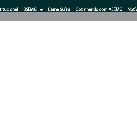
titucional
BSEMG
Carne Suína
Cozinhando com ASEMG
Notí