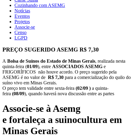
Cozinhando com ASEMG
Notícias
Eventos
Projetos
Associe-se
Censo
LGPD
PREÇO SUGERIDO ASEMG R$ 7,30
A
Bolsa de Suínos do Estado de Minas Gerais
, realizada nesta
quinta-feira (
01/09
), entre
ASSOCIADOS ASEMG
e
FRIGORÍFICOS não houve acordo. O preço sugerido pela
ASEMG é no valor de
R$ 7,30
para a comercialização do quilo do
suíno vivo em Minas Gerais.
O preço tem validade entre sexta-feira
(02/09 )
a quinta-
feira
(08/09
), quando haverá nova discussão entre as partes
Associe-se à Asemg
e fortaleça a suinocultura em
Minas Gerais