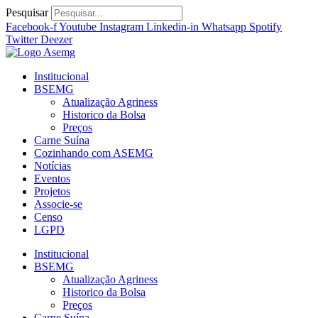
Ir
Pesquisar
para
Facebook-f
Youtube
Instagram
Linkedin-in
Whatsapp
Spotify
o
Twitter
Deezer
conteúdo
Institucional
BSEMG
Atualização Agriness
Historico da Bolsa
Preços
Carne Suína
Cozinhando com ASEMG
Notícias
Eventos
Projetos
Associe-se
Censo
LGPD
Institucional
BSEMG
Atualização Agriness
Historico da Bolsa
Preços
Carne Suína