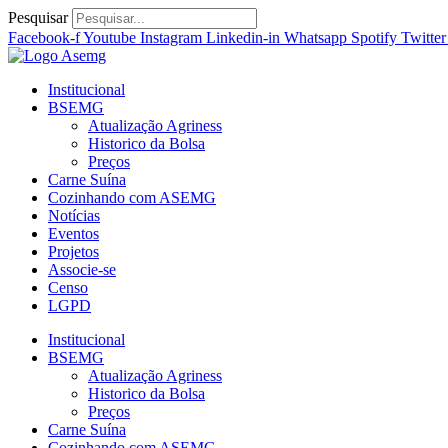
Ir
Pesquisar
para
Facebook-f
Youtube
Instagram
Linkedin-in
Whatsapp
Spotify
Twitter
o
conteúdo
Institucional
BSEMG
Atualização Agriness
Historico da Bolsa
Preços
Carne Suína
Cozinhando com ASEMG
Notícias
Eventos
Projetos
Associe-se
Censo
LGPD
Institucional
BSEMG
Atualização Agriness
Historico da Bolsa
Preços
Carne Suína
Cozinhando com ASEMG