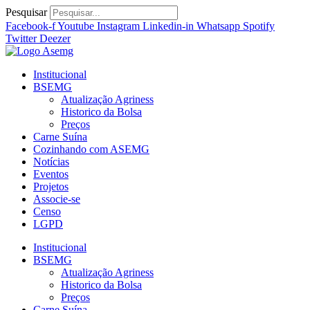
Ir
Pesquisar
para
Facebook-f
Youtube
Instagram
Linkedin-in
Whatsapp
Spotify
o
Twitter
Deezer
conteúdo
Institucional
BSEMG
Atualização Agriness
Historico da Bolsa
Preços
Carne Suína
Cozinhando com ASEMG
Notícias
Eventos
Projetos
Associe-se
Censo
LGPD
Institucional
BSEMG
Atualização Agriness
Historico da Bolsa
Preços
Carne Suína