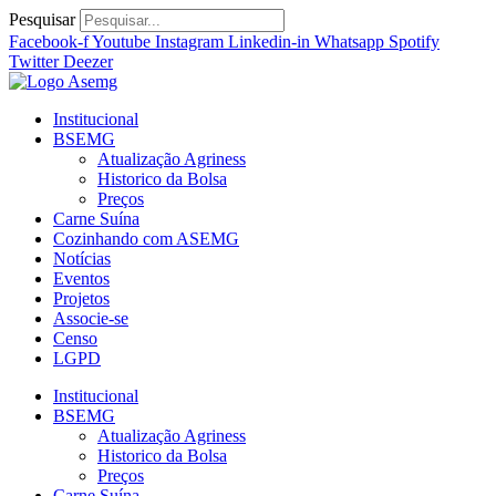
Ir
Pesquisar
para
Facebook-f
Youtube
Instagram
Linkedin-in
Whatsapp
Spotify
o
Twitter
Deezer
conteúdo
Institucional
BSEMG
Atualização Agriness
Historico da Bolsa
Preços
Carne Suína
Cozinhando com ASEMG
Notícias
Eventos
Projetos
Associe-se
Censo
LGPD
Institucional
BSEMG
Atualização Agriness
Historico da Bolsa
Preços
Carne Suína