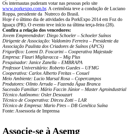
Os internautas puderam votar nas pessoas pelo site
www.porkexpo.com.br
. A cerimônia teve a condução de Luciano
Roppa, presidente da Nutreco do Brasil.
Hoje é o último dia de atividades da PorkExpo 2014 em Foz do
Iguaçu (PR). O evento teve início na última terça-feira (28).
Confira a relação dos vencedores:
Jovem Empreendedor: Diego Schoeler – Schoeler Suínos
Dirigente de Associação: Valdomiro Ferreira – Presidente da
Associação Paulista dos Criadores de Suínos (APCS)
Frigorífico: Loreni D. Foscarini – Cooperativa Majestade
Empresa: Flauri Migliavacca – Mig Plus
Pesquisador: Janice Zanella – EMBRAPA
Professor Universitário: Roberto Guedes – UFMG
Cooperativa: Carlos Alberto Freitas – Cosuel
Meio Ambiente: Lucio Marsal Rosa – Copercampos
Produtores: Olinto Arruda – Fazenda Água Branca
Sucessão Familiar: Mário Faccin Júnior – Master Agroindustrial
Técnico Autônomo: Osler Desouzart
Técnico de Cooperativa: Dirceu Zotti – LAR
Técnico de Empresa: Mario Pires – DB Genética Suína
Fonte: Assessoria de Imprensa
Associe-se à Asemg