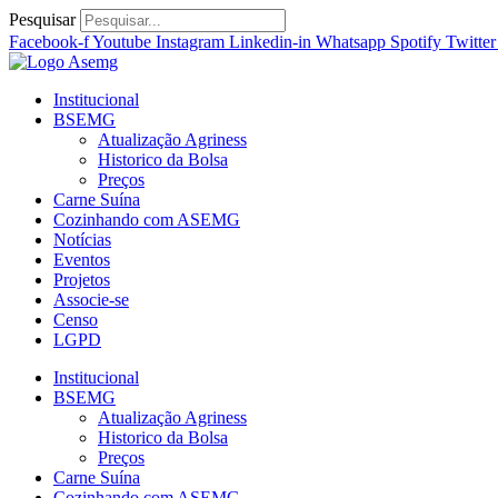
Ir
Pesquisar
para
Facebook-f
Youtube
Instagram
Linkedin-in
Whatsapp
Spotify
Twitter
o
conteúdo
Institucional
BSEMG
Atualização Agriness
Historico da Bolsa
Preços
Carne Suína
Cozinhando com ASEMG
Notícias
Eventos
Projetos
Associe-se
Censo
LGPD
Institucional
BSEMG
Atualização Agriness
Historico da Bolsa
Preços
Carne Suína
Cozinhando com ASEMG