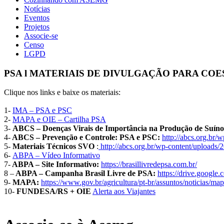
Notícias
Eventos
Projetos
Associe-se
Censo
LGPD
PSA l MATERIAIS DE DIVULGAÇÃO PARA COE
Clique nos links e baixe os materiais:
1-
IMA – PSA e PSC
2-
MAPA e OIE – Cartilha PSA
3-
ABCS – Doenças Virais de Importância na Produção de Suíno
4-
ABCS – Prevenção e Controle: PSA e PSC:
http://abcs.org.br/
5-
Materiais Técnicos SVO
:
http://abcs.org.br/wp-content/upload
6-
ABPA – Vídeo Informativo
7-
ABPA – Site Informativo:
https://brasillivredepsa.com.br/
8 –
ABPA – Campanha Brasil Livre de PSA:
https://drive.goo
9-
MAPA:
https://www.gov.br/agricultura/pt-br/assuntos/noticias/ma
10-
FUNDESA/RS + OIE
Alerta aos Viajantes