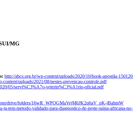
SUI/MG
s:
http://abcs.org.br/wp-content/uploads/2020/10/book-apostila-15012
wp-content/uploads/2021/08/pestes-prevencao-controle.pdf
s/2020/05/servi%C3%A7o-veterin%C3%A1rio-oficial.pdf
gle.com/drive/folders/16wR_WPOGMaVejM6JK2q6aV_pK-jBahmW
pa-ja-tem-metodo-validado-para-diagnostico-de-peste-suina-africana-no-