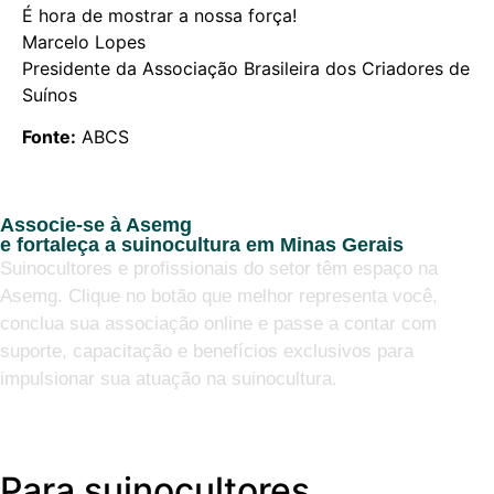
É hora de mostrar a nossa força!
Marcelo Lopes
Presidente da Associação Brasileira dos Criadores de
Suínos
Fonte:
ABCS
Associe-se à Asemg
e fortaleça a suinocultura em Minas Gerais
Suinocultores e profissionais do setor têm espaço na
Asemg. Clique no botão que melhor representa você,
conclua sua associação online e passe a contar com
suporte, capacitação e benefícios exclusivos para
impulsionar sua atuação na suinocultura.
Para suinocultores