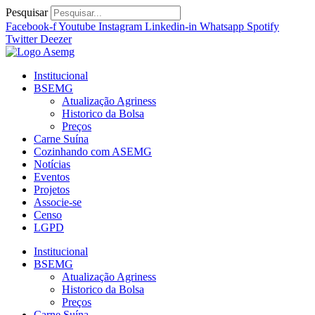
Ir
Pesquisar
para
Facebook-f
Youtube
Instagram
Linkedin-in
Whatsapp
Spotify
o
Twitter
Deezer
conteúdo
Institucional
BSEMG
Atualização Agriness
Historico da Bolsa
Preços
Carne Suína
Cozinhando com ASEMG
Notícias
Eventos
Projetos
Associe-se
Censo
LGPD
Institucional
BSEMG
Atualização Agriness
Historico da Bolsa
Preços
Carne Suína