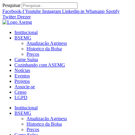
Ir
Pesquisar
para
Facebook-f
Youtube
Instagram
Linkedin-in
Whatsapp
Spotify
o
Twitter
Deezer
conteúdo
Institucional
BSEMG
Atualização Agriness
Historico da Bolsa
Preços
Carne Suína
Cozinhando com ASEMG
Notícias
Eventos
Projetos
Associe-se
Censo
LGPD
Institucional
BSEMG
Atualização Agriness
Historico da Bolsa
Preços
Carne Suína