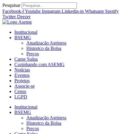
Ir
Pesquisar
para
Facebook-f
Youtube
Instagram
Linkedin-in
Whatsapp
Spotify
o
Twitter
Deezer
conteúdo
Institucional
BSEMG
Atualização Agriness
Historico da Bolsa
Preços
Carne Suína
Cozinhando com ASEMG
Notícias
Eventos
Projetos
Associe-se
Censo
LGPD
Institucional
BSEMG
Atualização Agriness
Historico da Bolsa
Preços
Carne Suína