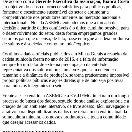
De acordo com a
Gerente Executiva da associação, Bianca Costa
, o objetivo do censo é fornecer subsídios para políticas públicas,
fomentar o crescimento sustentável do setor e aprimorar a
competitividade dos produtores mineiros no mercado nacional e
internacional. “Nós da ASEMG entendemos que a tomada de
decisão a partir de dados confiáveis é o único caminho possível para
o desenvolvimento do setor, desta forma empregamos grandes
esforços para que o censo, de fato, fosse entregue à cadeia produtiva
de suínos e à sociedade como um todo”explicou.
Os últimos dados oficiais publicados em Minas Gerais a respeito da
cadeia suinícola foram no ano de 2016, e a falta de informação
sempre foi um fator de extrema preocupação da entidade
representativa dos suinocultores, uma vez que, sem entender o
tamanho e a dinâmica de produção, se torna praticamente impossível
propor políticas públicas e ações diretas que de fato seja positivas
para todos os integrantes do setor.
Frente a este cenário, a ASEMG e a EV-UFMG iniciaram um longo
processo de busca dos dados, seguido de sua análise exploratória e a
criação de um ambiente interativo, de livre acesso, fácil navegação e
atrativo para disponibilizar os dados que retratam o cenário atual da
suinocultura mineira, aos nossos produtores e a toda a comunidade
que desejar acessar os dados.