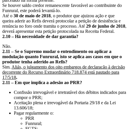
parcelado na forma presente.
Se houver saldo credor remanescente favorável ao contribuinte do
Funrural, este poderá levantá-lo.
Até o
30 de maio de 2018
, o produtor que ajuizou ação e que
queira aderir ao Refis deverá protocolar a petição de desistência e
renúncia no foro onde tramita o processo. Até
29 de junho de 2018
,
deverá apresentar esta petição protocolada na Receita Federal.
2.10 – Há necessidade de dar garantia?
Não.
2.11 – Se o Supremo mudar o entendimento ou aplicar a
modulação quanto Funrural, isto se aplica aos casos em que o
produtor tenha aderido ao Refis?
Sim.
Aliás, o julgamento dos oito embargos de declaração à decisão
decorrente do Recurso Extraordinário 718.874 está pautado para
17/5/18
.
2.11 – Em que implica a adesão ao PRR?
Confissão irrevogável e irretratável dos débitos indicados para
compor o PRR;
Aceitação plena e irrevogável da Portaria 29/18 e da Lei
13.606/18;
Pagar regularmente o:
PRR
Funrural;
FGTS;