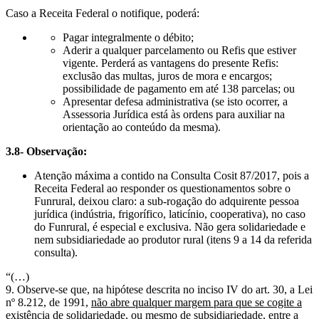
Caso a Receita Federal o notifique, poderá:
Pagar integralmente o débito;
Aderir a qualquer parcelamento ou Refis que estiver
vigente. Perderá as vantagens do presente Refis:
exclusão das multas, juros de mora e encargos;
possibilidade de pagamento em até 138 parcelas; ou
Apresentar defesa administrativa (se isto ocorrer, a
Assessoria Jurídica está às ordens para auxiliar na
orientação ao conteúdo da mesma).
3.8- Observação:
Atenção máxima a contido na Consulta Cosit 87/2017, pois a
Receita Federal ao responder os questionamentos sobre o
Funrural, deixou claro: a sub-rogação do adquirente pessoa
jurídica (indústria, frigorífico, laticínio, cooperativa), no caso
do Funrural, é especial e exclusiva. Não gera solidariedade e
nem subsidiariedade ao produtor rural (itens 9 a 14 da referida
consulta).
“(…)
9. Observe-se que, na hipótese descrita no inciso IV do art. 30, a Lei
nº 8.212, de 1991,
não abre qualquer margem para que se cogite a
existência de solidariedade, ou mesmo de subsidiariedade, entre a