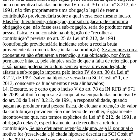
ou a cooperativa tratadas no inciso IV do art. 30 da Lei nº 8.212, de
1991, não têm propriamente uma obrigação legal de reter a
contribuição previdenciária sobre a qual versa esse mesmo inciso.
Elas têm, literalmente, obrigação, por sub-rogação, de cumprir a
obrigação
que, não fosse essa sub-rogação, seria do produtor rural
pessoa física, e que consiste na obrigação de “recolher a
contribuição” prevista no art. 25 da Lei nº 8.212, de 1991
(contribuição previdenciária incidente sobre a receita bruta
proveniente da comercialização da sua produção).
Se a empresa ou a
cooperativa não efetuarem a retenção, a sua obrigação, por óbvio,
permanece intacta, pela simples razão de que a falta de retenção, por
si só, jamais poderia ter o dom, sem expressa previsão legal, de
afastar a sub-rogação imposta pelo inciso IV do art. 30 da Lei nº
8.212, de 1991
(salvo na hipótese versada na SCI Cosit nº 1, de
2013, consoante os fundamentos nesta alinhavados).
14. Dessarte, se é certo que o inciso V do art. 78 da IN RFB nº 971,
de 2009, atribui à empresa e à cooperativa enquadradas no inciso IV
do art. 30 da Lei nº 8.212, de 1991, a responsabilidade, quando
pagam ao produtor rural pessoa física, de efetuar a retenção do valor
da contribuição previdenciária que terão de recolher, é igualmente
incontroverso que, nos termos explícitos da Lei nº 8.212, de 1991, a
obrigação delas é, especificamente, a de recolher a referida
contribuição.
Se não efetuarem retenção alguma, seja lá por qual o
motivo for (ressalvada a já citada hipótese descrita na SCI Cosit nº
1, de 2013), nada muda quanto a essa obrigação, que, repita-se, é