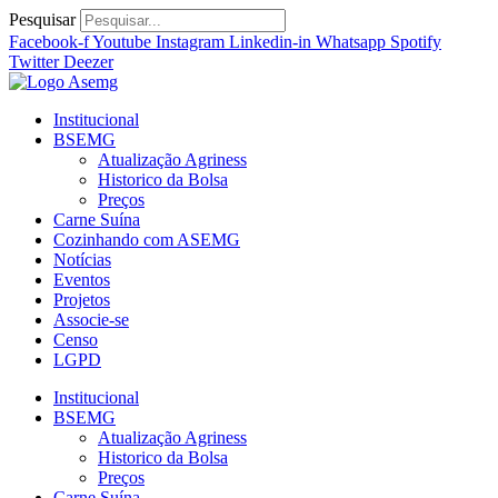
Ir
Pesquisar
para
Facebook-f
Youtube
Instagram
Linkedin-in
Whatsapp
Spotify
o
Twitter
Deezer
conteúdo
Institucional
BSEMG
Atualização Agriness
Historico da Bolsa
Preços
Carne Suína
Cozinhando com ASEMG
Notícias
Eventos
Projetos
Associe-se
Censo
LGPD
Institucional
BSEMG
Atualização Agriness
Historico da Bolsa
Preços
Carne Suína