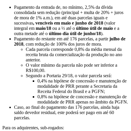
Pagamento da entrada de, no mínimo, 2,5% da dívida
consolidada sem redução (principal + multa de 20% + juros
de mora de 1% a.m.), em até duas parcelas iguais e
sucessivas
, vencíveis em maio e junho de 2018
(valor
integral em
maio/18
ou a ½ até o
último útil de maio
e a
outra metade até o
último dia útil de junho/18
).
Pagamento do restante em até 176 parcelas, a partir
julho de
2018
, com redução de 100% dos juros de mora.
Cada parcela corresponde 0,8% da média mensal da
receita bruta da comercialização da produção no ano
anterior.
O valor mínimo da parcela não pode ser inferior a
R$100,00.
Segundo a Portaria 29/18, o valor parcela será:
0,4% na hipótese de concessão e manutenção de
modalidade de PRR perante a Secretaria da
Receita Federal do Brasil e a PGFN;
0,8% na hipótese de concessão e manutenção de
modalidade de PRR apenas no âmbito da PGFN.
Caso, ao final do pagamento das 176 parcelas, ainda haja
saldo devedor residual, este poderá ser pago em até 60
parcelas.
Para os adquirentes, sub-rogados: