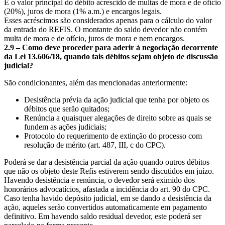
É o valor principal do débito acrescido de multas de mora e de ofício
(20%), juros de mora (1% a.m.) e encargos legais.
Esses acréscimos são considerados apenas para o cálculo do valor
da entrada do REFIS. O montante do saldo devedor não contém
multa de mora e de ofício, juros de mora e nem encargos.
2.9 – Como deve proceder para aderir à negociação decorrente
da Lei 13.606/18, quando tais débitos sejam objeto de discussão
judicial?
São condicionantes, além das mencionadas anteriormente:
Desistência prévia da ação judicial que tenha por objeto os
débitos que serão quitados;
Renúncia a quaisquer alegações de direito sobre as quais se
fundem as ações judiciais;
Protocolo do requerimento de extinção do processo com
resolução de mérito (art. 487, III, c do CPC).
Poderá se dar a desistência parcial da ação quando outros débitos
que não os objeto deste Refis estiverem sendo discutidos em juízo.
Havendo desistência e renúncia, o devedor será eximido dos
honorários advocatícios, afastada a incidência do art. 90 do CPC.
Caso tenha havido depósito judicial, em se dando a desistência da
ação, aqueles serão convertidos automaticamente em pagamento
definitivo. Em havendo saldo residual devedor, este poderá ser