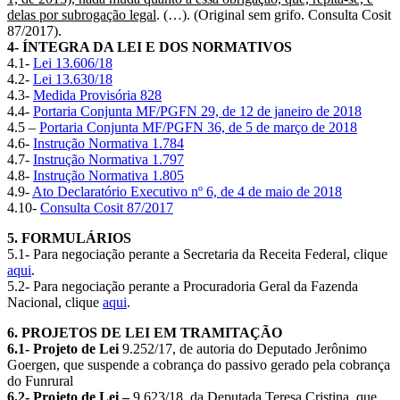
delas por subrogação legal
. (…). (Original sem grifo. Consulta Cosit
87/2017).
4- ÍNTEGRA DA LEI E DOS NORMATIVOS
4.1-
Lei 13.606/18
4.2-
Lei 13.630/18
4.3-
Medida Provisória 828
4.4-
Portaria Conjunta MF/PGFN 29, de 12 de janeiro de 2018
4.5 –
Portaria Conjunta MF/PGFN 36, de 5 de março de 2018
4.6-
Instrução Normativa 1.784
4.7-
Instrução Normativa 1.797
4.8-
Instrução Normativa 1.805
4.9-
Ato Declaratório Executivo nº 6, de 4 de maio de 2018
4.10-
Consulta Cosit 87/2017
5. FORMULÁRIOS
5.1- Para negociação perante a Secretaria da Receita Federal, clique
aqui
.
5.2- Para negociação perante a Procuradoria Geral da Fazenda
Nacional, clique
aqui
.
6. PROJETOS DE LEI EM TRAMITAÇÃO
6.1- Projeto de Lei
9.252/17, de autoria do Deputado Jerônimo
Goergen, que suspende a cobrança do passivo gerado pela cobrança
do Funrural
6.2- Projeto de Lei –
9.623/18, da Deputada Teresa Cristina, que