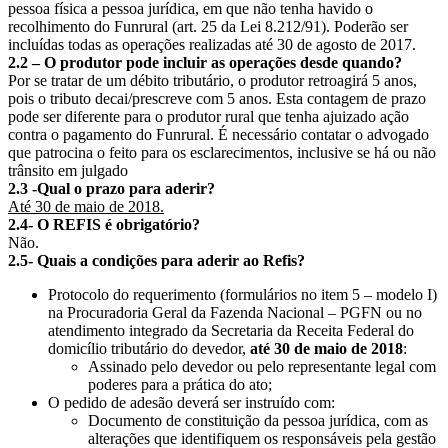
pessoa física a pessoa jurídica, em que não tenha havido o
recolhimento do Funrural (art. 25 da Lei 8.212/91). Poderão ser
incluídas todas as operações realizadas até 30 de agosto de 2017.
2.2 – O produtor pode incluir as operações desde quando?
Por se tratar de um débito tributário, o produtor retroagirá 5 anos,
pois o tributo decai/prescreve com 5 anos. Esta contagem de prazo
pode ser diferente para o produtor rural que tenha ajuizado ação
contra o pagamento do Funrural. É necessário contatar o advogado
que patrocina o feito para os esclarecimentos, inclusive se há ou não
trânsito em julgado
2.3 -Qual o prazo para aderir?
Até 30 de maio de 2018.
2.4- O REFIS é obrigatório?
Não.
2.5- Quais a condições para aderir ao Refis?
Protocolo do requerimento (formulários no item 5 – modelo I)
na Procuradoria Geral da Fazenda Nacional – PGFN ou no
atendimento integrado da Secretaria da Receita Federal do
domicílio tributário do devedor,
até 30 de maio de 2018
:
Assinado pelo devedor ou pelo representante legal com
poderes para a prática do ato;
O pedido de adesão deverá ser instruído com:
Documento de constituição da pessoa jurídica, com as
alterações que identifiquem os responsáveis pela gestão