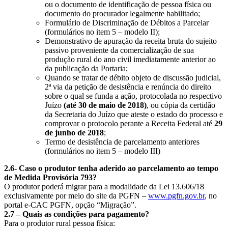
ou o documento de identificação de pessoa física ou
documento do procurador legalmente habilitado;
Formulário de Discriminação de Débitos a Parcelar
(formulários no item 5 – modelo II);
Demonstrativo de apuração da receita bruta do sujeito
passivo proveniente da comercialização de sua
produção rural do ano civil imediatamente anterior ao
da publicação da Portaria;
Quando se tratar de débito objeto de discussão judicial,
2ª via da petição de desistência e renúncia do direito
sobre o qual se funda a ação, protocolada no respectivo
Juízo
(até 30 de maio de 2018)
, ou cópia da certidão
da Secretaria do Juízo que ateste o estado do processo e
comprovar o protocolo perante a Receita Federal até
29
de junho de 2018
;
Termo de desistência de parcelamento anteriores
(formulários no item 5 – modelo III)
2.6- Caso o produtor tenha aderido ao parcelamento ao tempo
de Medida Provisória 793?
O produtor poderá migrar para a modalidade da Lei 13.606/18
exclusivamente por meio do site da PGFN –
www.pgfn.gov.br
, no
portal e-CAC PGFN, opção “Migração”.
2.7 – Quais as condições para pagamento?
Para o produtor rural pessoa física: