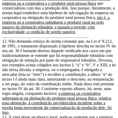
empresa ou a cooperativa e o produtor rural pessoa física
que
comercializou com elas a produção dele. Isso porque, literalmente, a
norma legal estabelece uma hipótese de sub-rogação da empresa ou
cooperativa na obrigação do produtor rural pessoa física,
isto é, a
empresa ou a cooperativa substituem o produtor rural no polo
passivo da obrigação tributária, e passam a revestir, com
exclusividade, a condição de sujeito passivo
.
……………………………………………………..
12. Não demanda esforço de monta constatar que, na Lei nº 8.212,
de 1991, o tratamento dispensado à hipótese descrita no inciso IV do
seu art. 30 é bastante diverso daquele verificado nos casos em que
tradicionalmente se entende que há responsabilidade tributária com
obrigação de retenção por parte do responsável tributário. Deveras,
nos exemplos acima coligidos nos incisos I, “a” e “b”, V e XIII, a lei
não deixa dúvida: a empresa, ou o empregador, é obrigado a
arrecadar (leia-se “reter”) e recolher a contribuição; a alínea “a” do
inciso I é ainda mais clara, autorizando o desconto, na remuneração
a ser paga, do valor da contribuição retido. Nada disso está presente
no inciso IV do art. 30. Conforme exposto alhures, há, neste, uma
regra singela, conquanto incisiva:
a empresa ou cooperativa
subrogam-se na obrigação do produtor rural pessoa física, relativa,
essa obrigação, à contribuição previdenciária incidente sobre a
receita bruta proveniente da comercialização da produção dele. Só
isso
.
13. À vista desse arcabouço legal, pode-se sustentar que a empresa