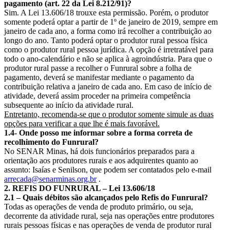
pagamento (art. 22 da Lei 8.212/91)?
Sim. A Lei 13.606/18 trouxe esta permissão. Porém, o produtor
somente poderá optar a partir de 1º de janeiro de 2019, sempre em
janeiro de cada ano, a forma como irá recolher a contribuição ao
longo do ano. Tanto poderá optar o produtor rural pessoa física
como o produtor rural pessoa jurídica. A opção é irretratável para
todo o ano-calendário e não se aplica à agroindústria. Para que o
produtor rural passe a recolher o Funrural sobre a folha de
pagamento, deverá se manifestar mediante o pagamento da
contribuição relativa a janeiro de cada ano. Em caso de início de
atividade, deverá assim proceder na primeira competência
subsequente ao início da atividade rural.
Entretanto, recomenda-se que o produtor somente simule as duas
opções para verificar a que lhe é mais favorável.
1.4- Onde posso me informar sobre a forma correta de
recolhimento do Funrural?
No SENAR Minas, há dois funcionários preparados para a
orientação aos produtores rurais e aos adquirentes quanto ao
assunto: Isaías e Senilson, que podem ser contatados pelo e-mail
arrecada@senarminas.org.br
.
2. REFIS DO FUNRURAL – Lei 13.606/18
2.1 – Quais débitos são alcançados pelo Refis do Funrural?
Todas as operações de venda de produto primário, ou seja,
decorrente da atividade rural, seja nas operações entre produtores
rurais pessoas físicas e nas operações de venda de produtor rural