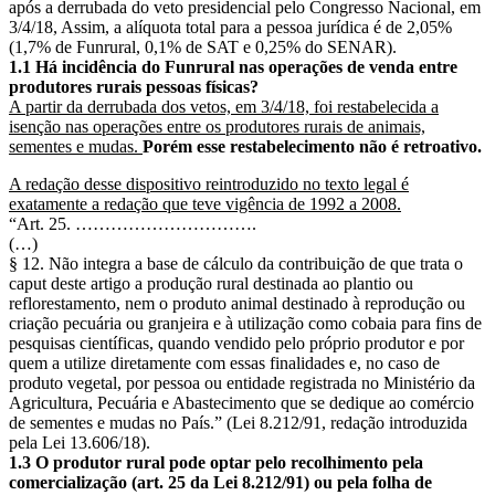
após a derrubada do veto presidencial pelo Congresso Nacional, em
3/4/18, Assim, a alíquota total para a pessoa jurídica é de 2,05%
(1,7% de Funrural, 0,1% de SAT e 0,25% do SENAR).
1.1 Há incidência do Funrural nas operações de venda entre
produtores rurais pessoas físicas?
A partir da derrubada dos vetos, em 3/4/18, foi restabelecida a
isenção nas operações entre os produtores rurais de animais,
sementes e mudas.
Porém esse restabelecimento não é retroativo.
A redação desse dispositivo reintroduzido no texto legal é
exatamente a redação que teve vigência de 1992 a 2008.
“Art. 25. ………………………….
(…)
§ 12. Não integra a base de cálculo da contribuição de que trata o
caput deste artigo a produção rural destinada ao plantio ou
reflorestamento, nem o produto animal destinado à reprodução ou
criação pecuária ou granjeira e à utilização como cobaia para fins de
pesquisas científicas, quando vendido pelo próprio produtor e por
quem a utilize diretamente com essas finalidades e, no caso de
produto vegetal, por pessoa ou entidade registrada no Ministério da
Agricultura, Pecuária e Abastecimento que se dedique ao comércio
de sementes e mudas no País.” (Lei 8.212/91, redação introduzida
pela Lei 13.606/18).
1.3 O produtor rural pode optar pelo recolhimento pela
comercialização (art. 25 da Lei 8.212/91) ou pela folha de